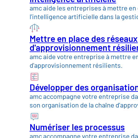
amc aide les entreprises à mettre en
cloisonne
l'intelligence artificielle dans la gest
Mettre en place des réseaux
d'approvisionnement résilie
amc aide votre entreprise à mettre e
Nous repensons les rôles, les 
d'approvisionnement résilients.
tout au long de la chaîne d'ap
et efficacité dans la gestion.
Développer des organisatio
amc accompagne votre entreprise da
Nos
Prendre rendez-vous
son organisation de la chaîne d'app
Numériser les processus
amc accompagne votre entreprise da