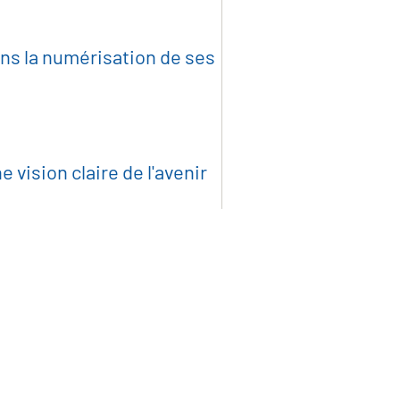
s la numérisation de ses
 vision claire de l'avenir
irement la
lité de bout 
ner les