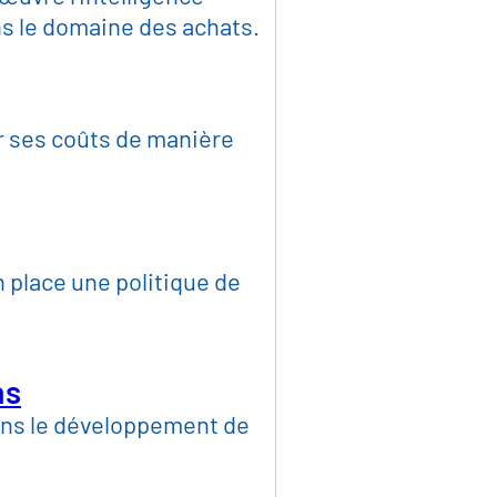
mmation
ns le domaine des achats.
de consommation et de l
r ses coûts de manière
ique et construction d'i
s et informatique
 place une politique de
 pouvoirs adjudicateurs
ns
ns le développement de
e préliminaire eSolution
À propos de 