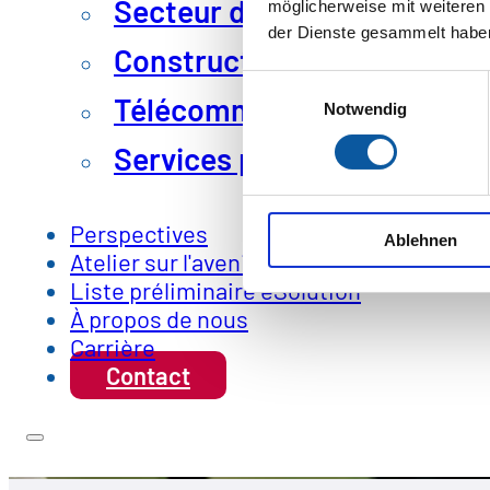
Secteur des biens de conso
möglicherweise mit weiteren
der Dienste gesammelt habe
Construction mécanique et 
Einwilligungsauswahl
Télécommunications et inf
Notwendig
Services publics et pouvoir
Perspectives
Ablehnen
Atelier sur l'avenir
Liste préliminaire eSolution
À propos de nous
Carrière
Contact