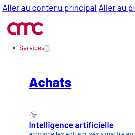
Aller au contenu principal
Aller au 
Services
Achats
SCM
Services
Secteurs
Achats
Automobile et mobi
Construction, matér
Chimie, pharmacie 
Intelligence artificielle
amc aide les entreprises à mettre en 