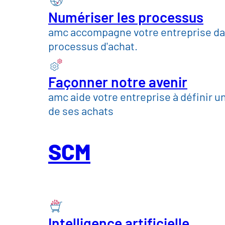
Numériser les processus
amc accompagne votre entreprise dan
processus d'achat.
Façonner notre avenir
amc aide votre entreprise à définir une
de ses achats
Ancrer cla
SCM
responsabi
bout. Élimi
Intelligence artificielle