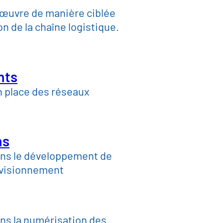
 œuvre de manière ciblée
ments.
ion de la chaîne logistique.
nts
n place des réseaux
processus décisionnels et les modèl
provisionnement, afin de garantir rap
ns
ns le développement de
 services
rovisionnement
ns la numérisation des