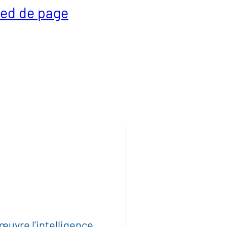
pied de page
lité
iaux et produits indust
et plasturgie
œuvre l'intelligence