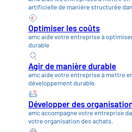
Commerce, conso
artificielle de manière structurée da
Secteur des biens 
Optimiser les coûts
amc aide votre entreprise à optimise
durable
Construction mécan
Agir de manière durable
Télécommunication
amc aide votre entreprise à mettre en
développement durable.
Services publics et
Développer des organisatio
amc accompagne votre entreprise da
Perspectives
Atelier sur l'avenir
List
votre organisation des achats.