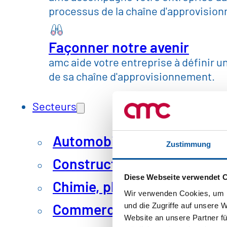
processus de la chaîne d'approvisio
Façonner notre avenir
amc aide votre entreprise à définir une
de sa chaîne d'approvisionnement.
Secteurs
Automobile et mobilité
Zustimmung
Construction, matériaux et 
Diese Webseite verwendet 
Chimie, pharmacie et plast
Wir verwenden Cookies, um I
Commerce, consommation
und die Zugriffe auf unsere 
Website an unsere Partner fü