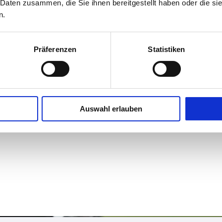
mmation et de l'agroalimentaire
 Daten zusammen, die Sie ihnen bereitgestellt haben oder die s
n.
construction d'installations
ormatique
Präferenzen
Statistiken
s adjudicateurs
Auswahl erlauben