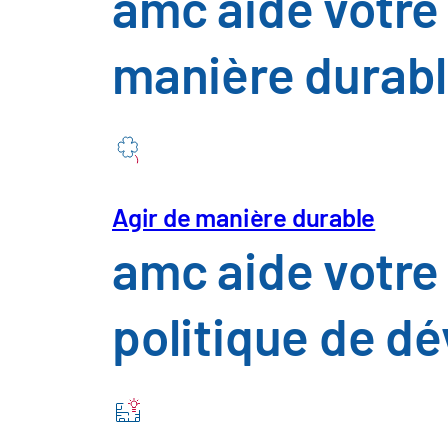
amc aide votre 
Secteur des 
manière durab
l'agroaliment
Construction
d'installation
Agir de manière durable
amc aide votre
Télécommunic
politique de d
Services publ