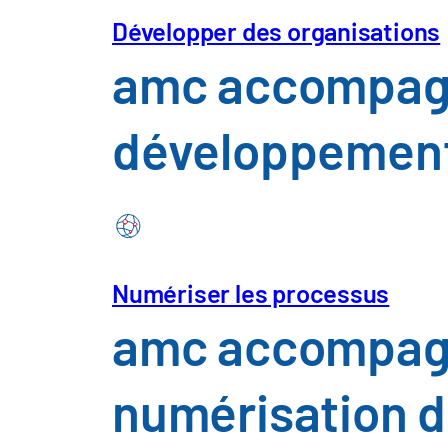
Développer des organisations
Perspectives
Atel
amc accompagne
eSolution
À prop
développement 
Numériser les processus
amc accompagne
numérisation d