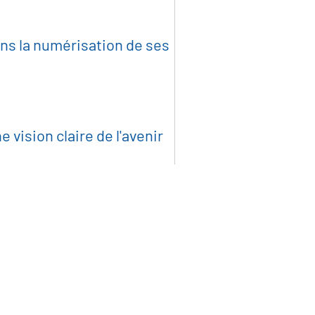
s la numérisation de ses
 vision claire de l'avenir
nications et
que