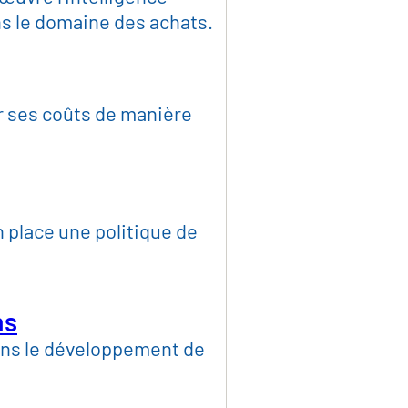
mmation
ns le domaine des achats.
de consommation et de l
r ses coûts de manière
ique et construction d'i
s et informatique
 place une politique de
 pouvoirs adjudicateurs
ns
ns le développement de
e préliminaire eSolution
À propos de 