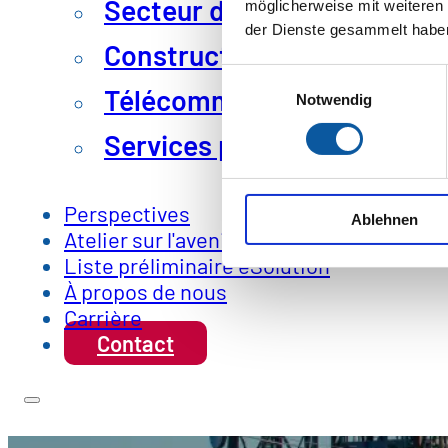
Secteur des biens de conso
möglicherweise mit weiteren
der Dienste gesammelt habe
Construction mécanique et 
Einwilligungsauswahl
Télécommunications et inf
Notwendig
Services publics et pouvoir
Perspectives
Ablehnen
Atelier sur l'avenir
Liste préliminaire eSolution
À propos de nous
Carrière
Contact