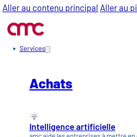
Aller au contenu principal
Aller au 
Services
Achats
SCM
Services
Secteurs
Achats
Automobile et mobi
Construction, matér
Chimie, pharmacie 
Intelligence artificielle
amc aide les entreprises à mettre en 