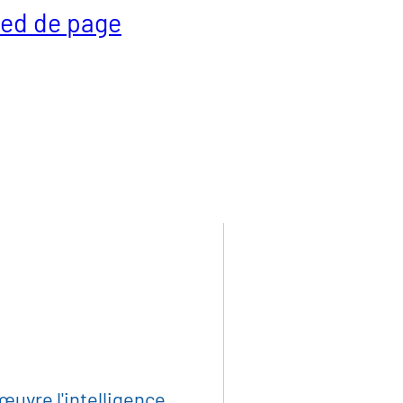
pied de page
lité
iaux et produits indust
et plasturgie
œuvre l'intelligence