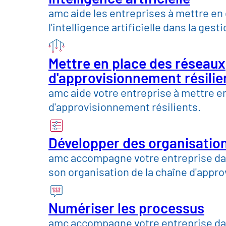
amc aide les entreprises à mettre en
Le rythme effréné de l'innovat
l'intelligence artificielle dans la gest
et de sécurité, ainsi que la pr
des défis particuliers aux ser
Mettre en place des réseaux
secteurs des télécommunicatio
d'approvisionnement résilie
dépendances technologiques, l
amc aide votre entreprise à mettre e
des structures de fournisseurs 
d'approvisionnement résilients.
efficace. amc aide les entrep
l'informatique à orienter leurs
Développer des organisatio
instaurer la transparence et à 
amc accompagne votre entreprise da
son organisation de la chaîne d'app
Nos
Prendre rendez-vous
Numériser les processus
amc accompagne votre entreprise da