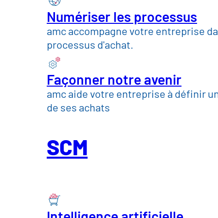
Numériser les processus
amc accompagne votre entreprise dan
processus d'achat.
Façonner notre avenir
amc aide votre entreprise à définir une
de ses achats
Télécommu
SCM
informati
Intelligence artificielle