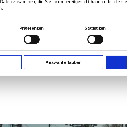
mmation et de l'agroalimentaire
 Daten zusammen, die Sie ihnen bereitgestellt haben oder die s
n.
construction d'installations
ormatique
Präferenzen
Statistiken
s adjudicateurs
Auswahl erlauben