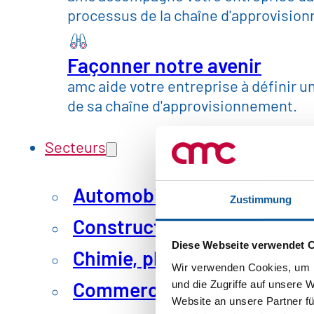
processus de la chaîne d'approvisio
Façonner notre avenir
amc aide votre entreprise à définir une
de sa chaîne d'approvisionnement.
Secteurs
Automobile et mobilité
Zustimmung
Construction, matériaux et 
Diese Webseite verwendet 
Chimie, pharmacie et plast
Wir verwenden Cookies, um I
Commerce, consommation
und die Zugriffe auf unsere 
Website an unsere Partner fü