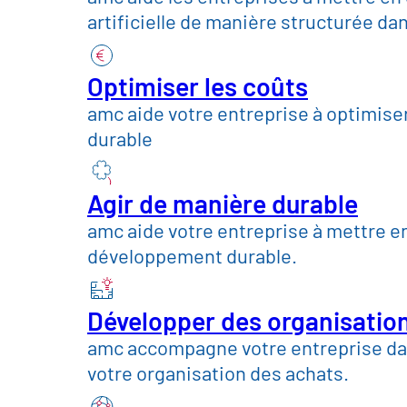
Commerce, conso
artificielle de manière structurée da
Secteur des biens 
Optimiser les coûts
amc aide votre entreprise à optimise
durable
Construction mécan
Agir de manière durable
Télécommunication
amc aide votre entreprise à mettre en
développement durable.
Services publics et
Développer des organisatio
amc accompagne votre entreprise da
Perspectives
Atelier sur l'avenir
List
votre organisation des achats.