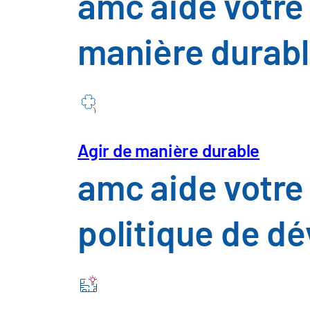
amc aide votre 
Secteur des 
manière durab
l'agroaliment
Construction
d'installation
Agir de manière durable
amc aide votre
Télécommunic
politique de d
Services publ