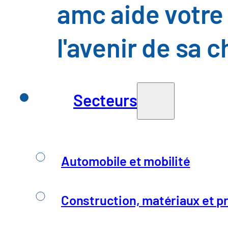
amc aide votre 
Services
Secteurs
Liste préliminai
l'avenir de sa 
À propos d'amc
Secteurs
À propos de nous
Carrière
Automobile et mobilité
Mentions légales
Construction, matériaux et pr
Mentions légales
Protection des 