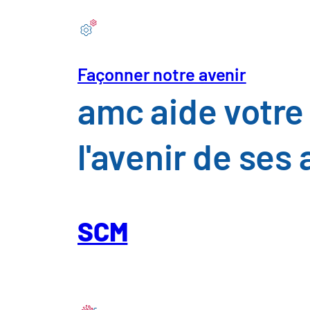
Site de Bonn
a.m.consult GmbH
Façonner notre avenir
Königswinterer Straße 418
amc aide votre 
53227 Bonn
+49 · (0) 228 · 76 38 10
l'avenir de ses
office@amc-group.de
SCM