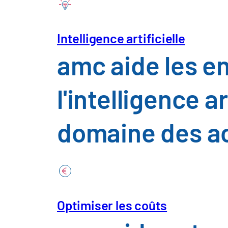
Secteurs
Intelligence artificielle
amc aide les e
Envoyer
Automobile et
l'intelligence a
Construction,
domaine des a
Chimie, pharm
Commerce, c
Optimiser les coûts