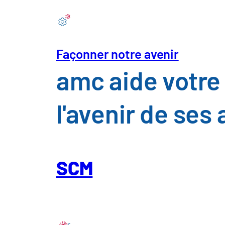
Façonner notre avenir
amc aide votre 
Résumé
l'avenir de ses
amc accompagne votre entre
de votre chaîne d'approvisio
d'approvisionnement performa
SCM