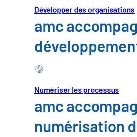
Développer des organisations
Perspectives
Atel
amc accompagne
eSolution
À prop
développement 
Numériser les processus
amc accompagne
numérisation d