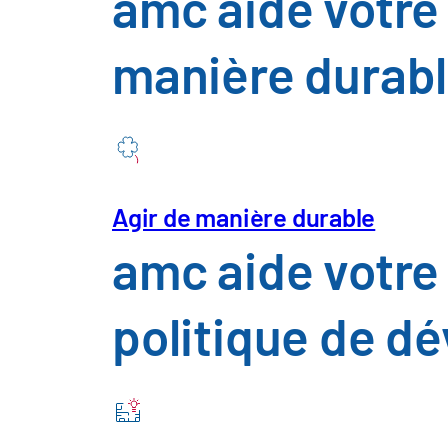
amc aide votre 
Secteur des 
manière durab
l'agroaliment
Construction
d'installation
Agir de manière durable
amc aide votre
Télécommunic
politique de d
Services publ