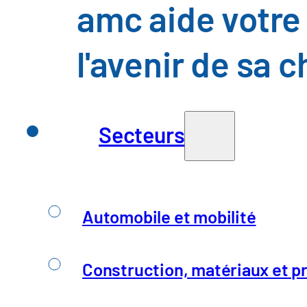
« La transparence et la maîtri
amc aide votre 
l'avenir de sa 
Notre approche
Secteurs
amc développe des chaînes d'approvi
l'organisation et les systèmes.
Automobile et mobilité
Construction, matériaux et pr
Intelligence artificielle