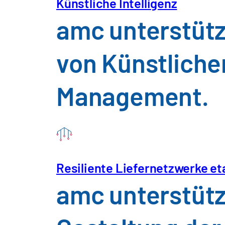
Künstliche Intelligenz
amc unterstütz
Vielfalt macht uns stark. Wir freuen
und Lebensmodelle.
von Künstlicher
Management.
Verantwortung fü
Resiliente Liefernetzwerke et
Ergebnisse,
amc unterstütz
Menschen und