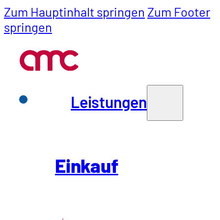
Zum Hauptinhalt springen
Zum Footer
springen
Leistungen
Leistungen
Einkauf
Gestalte mi
Einkauf
SCM
Einkaufs un