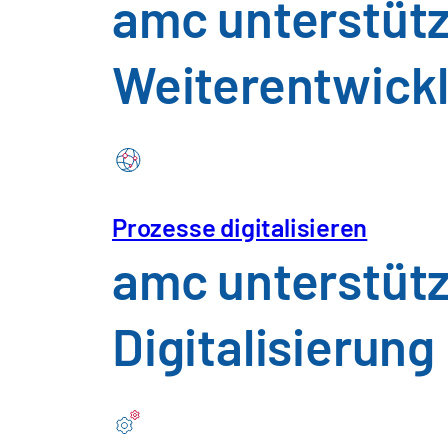
amc unterstütz
Weiterentwickl
Veränderung gestalten
Prozesse digitalisieren
Bei amc gestalten wir spür- und mess
und ressourcenschonende Transformat
amc unterstütz
und Supply Chain zu entfalten.
Digitalisierung