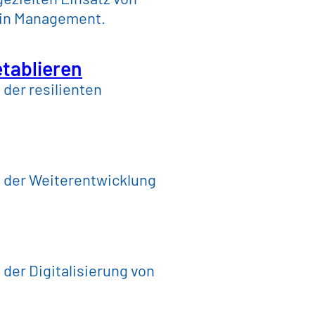
hain Management.
e Anforderungen, CO₂-Reduktion und 
turiert in Prozesse, Warengruppen
etablieren
der resilienten
sere Leistungen
i der Weiterentwicklung
der Digitalisierung von