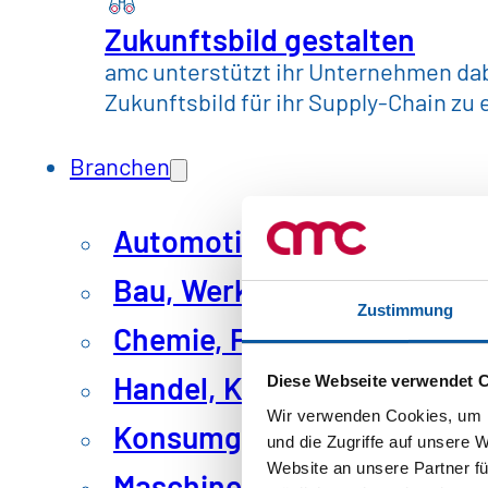
Zukunftsbild gestalten
Du möchtest in deinem Praktikum 
amc unterstützt ihr Unternehmen dabe
Richtige für dich ist? Dann unters
Zukunftsbild für ihr Supply-Chain zu 
oder bei unseren Kunden vor Ort. 
Kolleg:innen.
Branchen
Jeder holt bei uns selbst seinen K
Automotive & Mobilität
stellen wir Dich nicht ein! Wir sch
Bau, Werkstoffe & Industri
vorantreibst. Außerdem ist eine f
Zustimmung
Chemie, Pharma & Kunstst
gelebte Work-Life-Balance für uns
Handel, Konsum
Diese Webseite verwendet 
Wir verwenden Cookies, um I
Konsumgüter & Lebensmitt
und die Zugriffe auf unsere 
Website an unsere Partner fü
Maschinenbau & Anlagenb