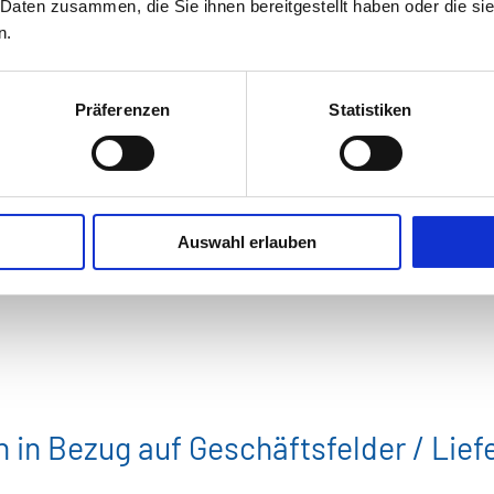
 Daten zusammen, die Sie ihnen bereitgestellt haben oder die s
n.
Auftraggeber
Präferenzen
Statistiken
Auswahl erlauben
n Einkaufsdaten mithilfe von Busines
tion von Einkaufs- / SCM-Prozesse
 in Bezug auf Geschäftsfelder / Lief