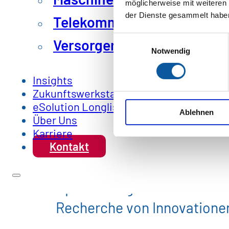
möglicherweise mit weiteren
der Dienste gesammelt habe
Telekommunikation & IT
Einwilligungsauswahl
Versorger und öffentliche 
Notwendig
Insights
Zukunftswerkstatt
eSolution Longlist
Ablehnen
Deine Aufgaben
Über Uns
Karriere
Kontakt
Aufbereitung und Analyse vo
Optimierung und Dokumenta
Recherche von Innovationen