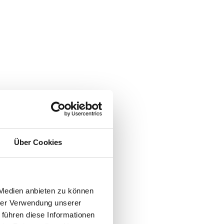
ternehmensberatung das
t in Bonn, im Homeoffice
lbstständig arbeitende
ülmaschine an, dafür
n eigenes Projekt intern
 und eine tatsächlich
Über Cookies
 Medien anbieten zu können
hrer Verwendung unserer
 führen diese Informationen