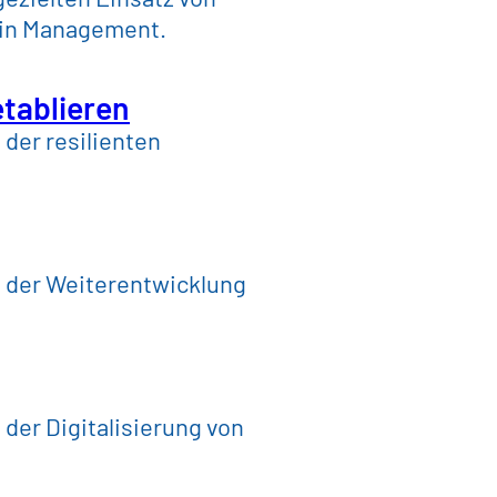
hain Management.
etablieren
der resilienten
i der Weiterentwicklung
der Digitalisierung von