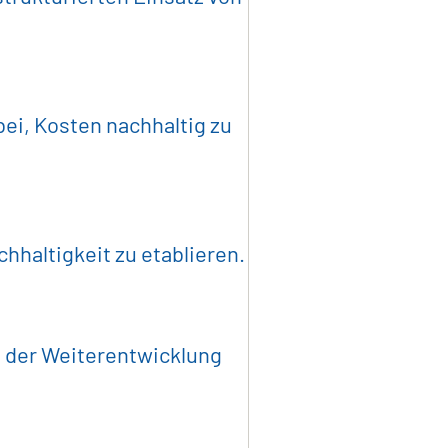
ensmittelindustrie
ei, Kosten nachhaltig zu
nlagenbau
 & IT
hhaltigkeit zu etablieren.
ntliche Auftraggeber
i der Weiterentwicklung
 Longlist
Über Uns
Karriere