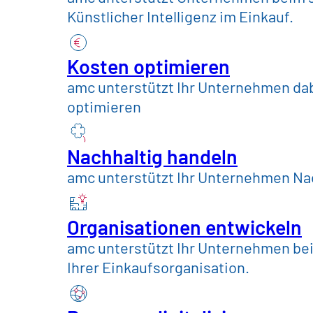
Handel, Konsum
Künstlicher Intelligenz im Einkauf.
Konsumgüter & Leb
Kosten optimieren
amc unterstützt Ihr Unternehmen dab
optimieren
Maschinenbau & A
Nachhaltig handeln
Telekommunikation
amc unterstützt Ihr Unternehmen Nac
Versorger und öffe
Organisationen entwickeln
amc unterstützt Ihr Unternehmen be
Ihrer Einkaufsorganisation.
Insights
Zukunftswerkstatt
eSolution