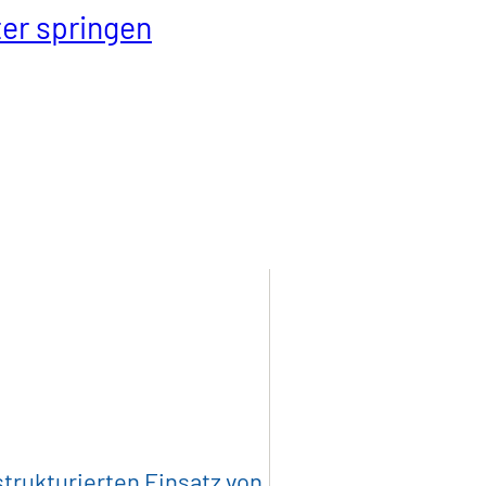
er springen
ität
Industrieprodukte
Kunststoff
trukturierten Einsatz von