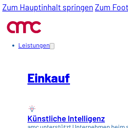
Zum Hauptinhalt springen
Zum Foot
Leistungen
Einkauf
SCM
Leistungen
Branchen
Einkauf
Automotive & Mobil
Bau, Werkstoffe & 
Chemie, Pharma & 
Künstliche Intelligenz
amc unterstützt Unternehmen beim s