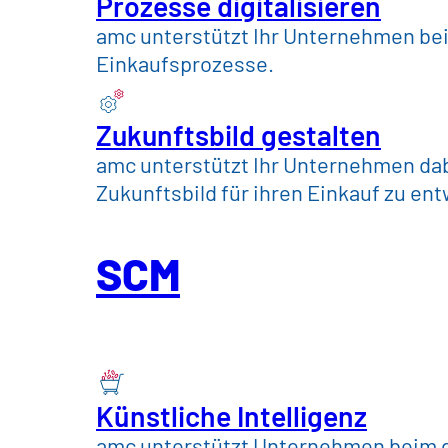
Prozesse digitalisieren
amc unterstützt Ihr Unternehmen bei 
Einkaufsprozesse.
Zukunftsbild gestalten
amc unterstützt Ihr Unternehmen dabe
Zurück zu Karriere
Zukunftsbild für ihren Einkauf zu en
Praktikum
SCM
Unternehme
– Bonn / Mü
Künstliche Intelligenz
amc unterstützt Unternehmen beim g