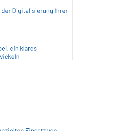
der Digitalisierung Ihrer
i, ein klares
twickeln
nsberatung 
nchen
ezielten Einsatz von