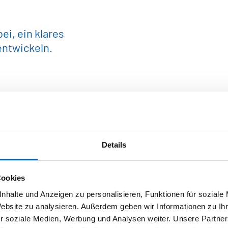
herausfinden, ob ein Job in der Un
i, ein klares
tütze unser Team – Dein Einsatzort is
entwickeln.
Wir suchen motivierte, offene und se
affee und auch der Chef stellt die Sp
ätzen es, wenn Du als Praktikant:in ei
eprodukte
aire Vergütung, zugeordnete Mentoren
Details
off
 selbstverständlich.
Cookies
nhalte und Anzeigen zu personalisieren, Funktionen für soziale
elindustrie
Website zu analysieren. Außerdem geben wir Informationen zu I
r soziale Medien, Werbung und Analysen weiter. Unsere Partner
au