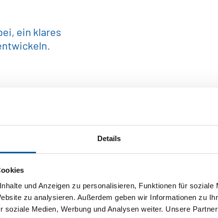
 ein hohes Maß an Selbständigkeit. 
t, passt Du perfekt in unser Team. D
i, ein klares
s genauso wichtig wie die unserer Ku
entwickeln.
beiten, familienfreundliche Arbeits
ernahme von Verantwortung beschrei
rente Equal Pay Gehaltsbänder zzgl
verständlich wie klare und nachvollz
eprodukte
Details
off
Cookies
nhalte und Anzeigen zu personalisieren, Funktionen für soziale
elindustrie
Website zu analysieren. Außerdem geben wir Informationen zu I
r soziale Medien, Werbung und Analysen weiter. Unsere Partner
au