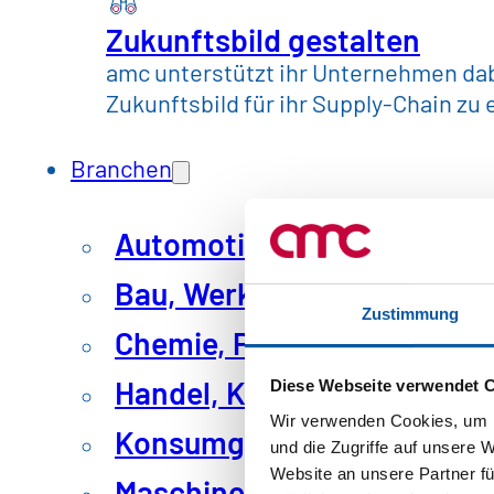
Raum für eigene Ideen und genießt
Zukunftsbild gestalten
MITarbeiter und MITunternehmer bis
amc unterstützt ihr Unternehmen dabe
unserer Mitarbeiter:innen sind un
Zukunftsbild für ihr Supply-Chain zu 
Flexibles und selbstbestimmtes Ar
Branchen
Weiterbildungen und schnelle Üb
Unternehmensphilosophie. Transpa
Automotive & Mobilität
sind für uns hierbei ebenso selbst
Bau, Werkstoffe & Industri
Personalentwicklungspfade.
Zustimmung
Chemie, Pharma & Kunstst
Handel, Konsum
Diese Webseite verwendet 
Wir verwenden Cookies, um I
Konsumgüter & Lebensmitt
und die Zugriffe auf unsere 
Website an unsere Partner fü
Maschinenbau & Anlagenb