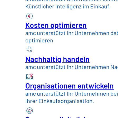
Handel, Konsum
Künstlicher Intelligenz im Einkauf.
Konsumgüter & Leb
Kosten optimieren
amc unterstützt Ihr Unternehmen dab
optimieren
Maschinenbau & A
Nachhaltig handeln
Telekommunikation
amc unterstützt Ihr Unternehmen Nac
Versorger und öffe
Organisationen entwickeln
amc unterstützt Ihr Unternehmen be
Ihrer Einkaufsorganisation.
Insights
Zukunftswerkstatt
eSolution