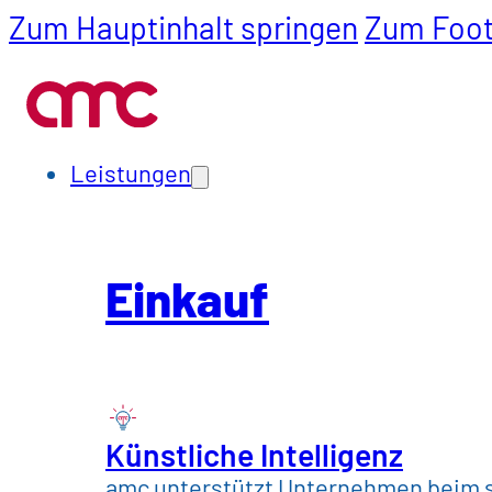
Zum Hauptinhalt springen
Zum Foot
Leistungen
Einkauf
SCM
Leistungen
Branchen
Einkauf
Automotive & Mobil
Bau, Werkstoffe & 
Chemie, Pharma & 
Künstliche Intelligenz
amc unterstützt Unternehmen beim s