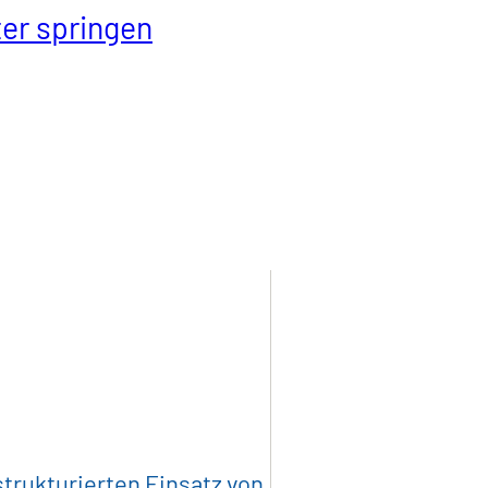
er springen
ität
Industrieprodukte
Kunststoff
trukturierten Einsatz von