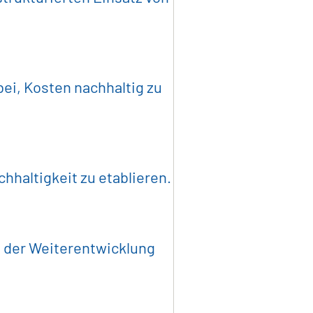
ensmittelindustrie
ei, Kosten nachhaltig zu
nlagenbau
 & IT
hhaltigkeit zu etablieren.
ntliche Auftraggeber
i der Weiterentwicklung
 Longlist
Über Uns
Karriere