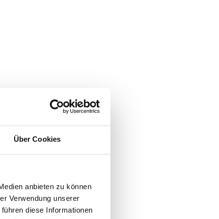
Wenn Du MITdenker,
ie Interessen und Ziele
nden.
belastung, regelmäßige
ben unsere
. leistungsbezogenen Boni
iehbare
Über Cookies
 Medien anbieten zu können
hrer Verwendung unserer
 führen diese Informationen