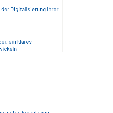
der Digitalisierung Ihrer
i, ein klares
twickeln
ger Einkauf
onn / Münch
ezielten Einsatz von