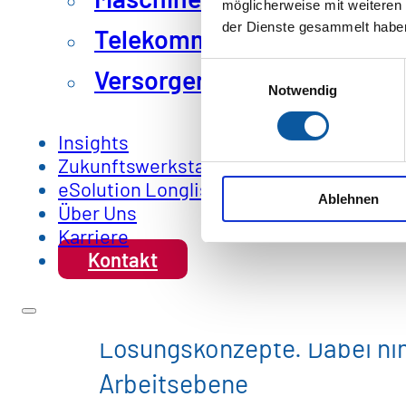
möglicherweise mit weiteren
der Dienste gesammelt habe
Telekommunikation & IT
Einwilligungsauswahl
Versorger und öffentliche 
Notwendig
Insights
Zukunftswerkstatt
Deine Aufgaben
eSolution Longlist
Ablehnen
Über Uns
Karriere
Du leitest Einkauf & SCM B
Kontakt
Du erstellst Analysen der I
Lösungskonzepte. Dabei ni
Arbeitsebene