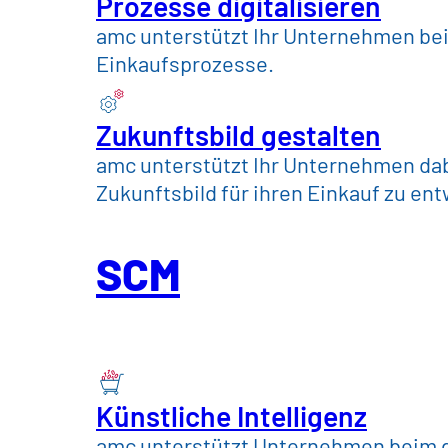
Prozesse digitalisieren
amc unterstützt Ihr Unternehmen bei 
Einkaufsprozesse.
Zukunftsbild gestalten
amc unterstützt Ihr Unternehmen dabe
Zurück zu Karriere
Zukunftsbild für ihren Einkauf zu en
Projektmana
SCM
(m/w/x) – B
Künstliche Intelligenz
amc unterstützt Unternehmen beim g