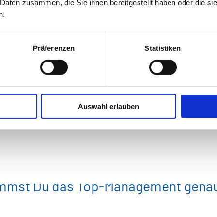
 Daten zusammen, die Sie ihnen bereitgestellt haben oder die s
n.
Auftraggeber
Präferenzen
Statistiken
Auswahl erlauben
eratungsprojekte und führst und orga
st-Situation und erarbeitest kundensp
mmst Du das Top-Management genaus