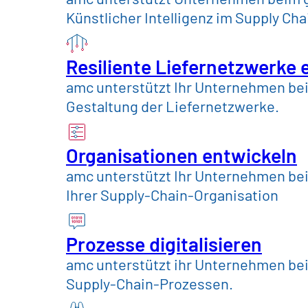
Standort: Bonn oder München
Künstlicher Intelligenz im Supply C
jetzt bewerben
Resiliente Liefernetzwerke 
amc unterstützt Ihr Unternehmen bei 
Gestaltung der Liefernetzwerke.
Organisationen entwickeln
amc unterstützt Ihr Unternehmen be
Ihrer Supply-Chain-Organisation
Über den Job
Prozesse digitalisieren
amc unterstützt ihr Unternehmen bei 
Supply-Chain-Prozessen.
Dein Aufgabengebiet bei amc ist a