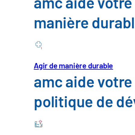
amc aide votre 
Secteur des 
manière durab
l'agroaliment
Construction
d'installation
Agir de manière durable
amc aide votre
Télécommunic
politique de d
Services publ
Livre blanc sur la résilience to