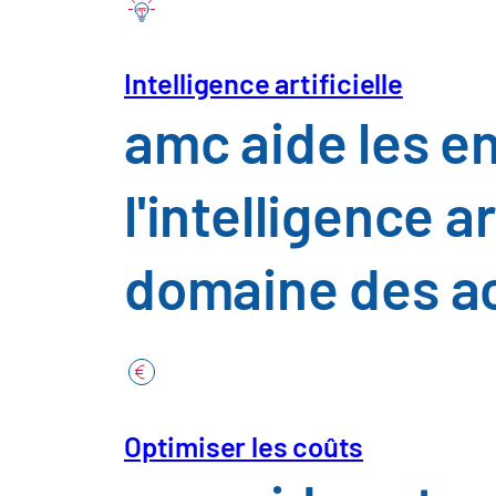
chaîne d'app
Secteurs
Intelligence artificielle
amc aide les e
Télécharger Insight
Automobile et
l'intelligence a
Construction,
domaine des a
Chimie, pharm
Commerce, c
Optimiser les coûts