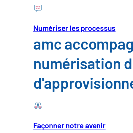
J'ai lu la
politique de confiden
Numériser les processus
Télécharger Insight
amc accompagne
numérisation d
d'approvision
Tous les champs marqués d'un * sont obligat
Façonner notre avenir