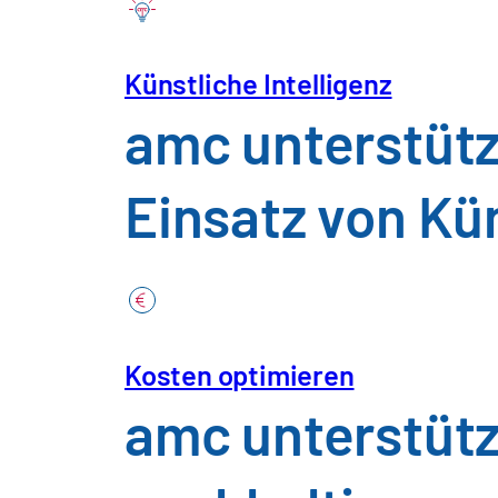
DAK Gesundhe
Branchen
Künstliche Intelligenz
Mehr Wert für
amc unterstütz
Auftraggebe
Automotive & 
Einsatz von Kün
Bau, Werksto
Insight herunterladen
Chemie, Phar
Kosten optimieren
amc unterstütz
Handel, Kon