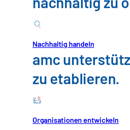
nachhaltig zu 
Konsumgüter 
Maschinenba
Nachhaltig handeln
Telekommunik
amc unterstütz
Versorger und
zu etablieren.
Insights
Zukunft
Organisationen entwickeln
Uns
Karriere