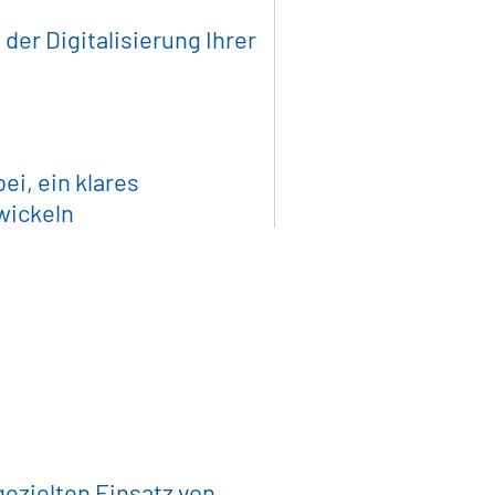
der Digitalisierung Ihrer
i, ein klares
twickeln
Sie das volle
on Einkauf u
agement
ezielten Einsatz von