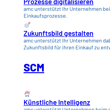
Prozesse digitalisieren
amc unterstützt Ihr Unternehmen bei 
Einkaufsprozesse.
Zukunftsbild gestalten
amc unterstützt Ihr Unternehmen dabe
Zukunftsbild für ihren Einkauf zu en
Entdecken 
SCM
Potenzial
v
Chain Man
Künstliche Intelligenz
amc unterstützt Unternehmen beim g