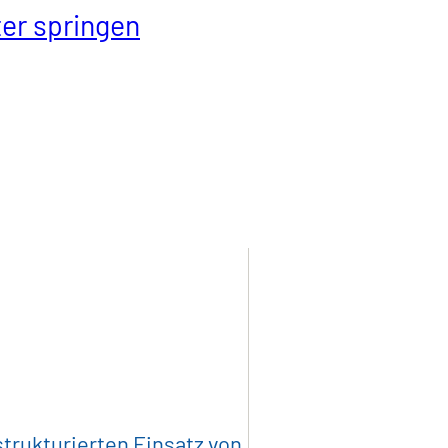
er springen
ität
Industrieprodukte
Kunststoff
trukturierten Einsatz von