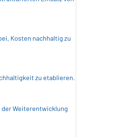
ensmittelindustrie
ei, Kosten nachhaltig zu
nlagenbau
 & IT
hhaltigkeit zu etablieren.
ntliche Auftraggeber
i der Weiterentwicklung
 Longlist
Über Uns
Karriere