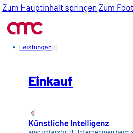
Zum Hauptinhalt springen
Zum Foot
Leistungen
Einkauf
SCM
Leistungen
Branchen
Einkauf
Automotive & Mobil
Bau, Werkstoffe & 
Chemie, Pharma & 
Künstliche Intelligenz
amc unterstützt Unternehmen beim s