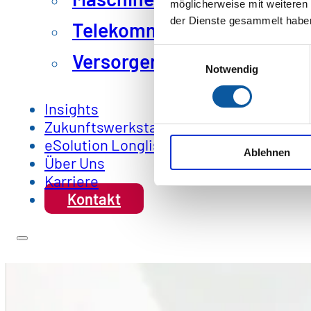
möglicherweise mit weiteren
der Dienste gesammelt habe
Telekommunikation & IT
Einwilligungsauswahl
Versorger und öffentliche 
Notwendig
Insights
Zukunftswerkstatt
eSolution Longlist
Ablehnen
Über Uns
Karriere
Kontakt