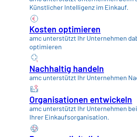
Handel, Konsum
Künstlicher Intelligenz im Einkauf.
Konsumgüter & Leb
Kosten optimieren
amc unterstützt Ihr Unternehmen dab
optimieren
Maschinenbau & A
Nachhaltig handeln
Telekommunikation
amc unterstützt Ihr Unternehmen Nac
Versorger und öffe
Organisationen entwickeln
amc unterstützt Ihr Unternehmen be
Ihrer Einkaufsorganisation.
Insights
Zukunftswerkstatt
eSolution