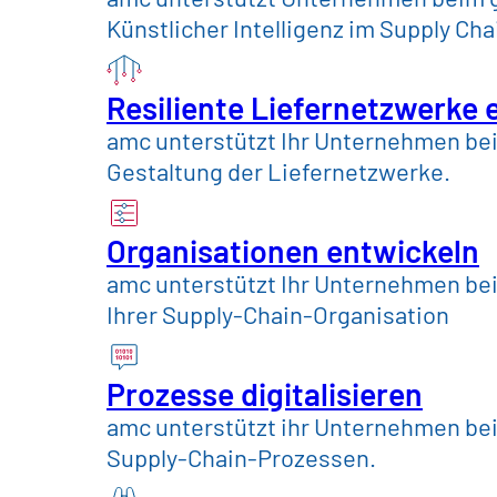
Künstlicher Intelligenz im Supply C
amc ist Ihr Partner für eine nac
Resiliente Liefernetzwerke 
resiliente und ressourcenscho
amc unterstützt Ihr Unternehmen bei 
mation von Supply Chain Man
Gestaltung der Liefernetzwerke.
Einkauf.
Organisationen entwickeln
Un
Gespräch vereinbaren
amc unterstützt Ihr Unternehmen be
Ihrer Supply-Chain-Organisation
Prozesse digitalisieren
amc unterstützt ihr Unternehmen bei 
Supply-Chain-Prozessen.